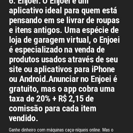
6. Enjoei. O Enjoei é um
aplicativo ideal para quem está
pensando em se livrar de roupas
e itens antigos. Uma espécie de
loja de garagem virtual, o Enjoei
é especializado na venda de
produtos usados através de seu
site ou aplicativos para iPhone
ou Android.Anunciar no Enjoei é
gratuito, mas o app cobra uma
taxa de 20% + R$ 2,15 de
comissão para cada item
vendido.
Ganhe dinheiro com máquinas caça-níqueis online. Mas o