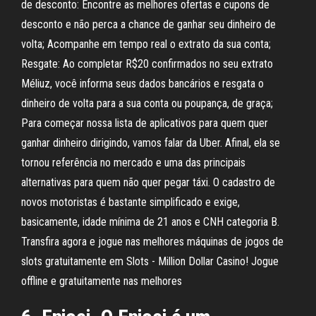
de desconto: Encontre as melhores ofertas e cupons de
desconto e não perca a chance de ganhar seu dinheiro de
volta; Acompanhe em tempo real o extrato da sua conta;
Resgate: Ao completar R$20 confirmados no seu extrato
Méliuz, você informa seus dados bancários e resgata o
dinheiro de volta para a sua conta ou poupança, de graça;
Para começar nossa lista de aplicativos para quem quer
ganhar dinheiro dirigindo, vamos falar da Uber. Afinal, ela se
tornou referência no mercado e uma das principais
alternativas para quem não quer pegar táxi. O cadastro de
novos motoristas é bastante simplificado e exige,
basicamente, idade mínima de 21 anos e CNH categoria B.
Transfira agora e jogue nas melhores máquinas de jogos de
slots gratuitamente em Slots - Million Dollar Casino! Jogue
offline e gratuitamente nas melhores