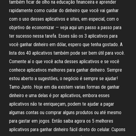
também ficar de olho na educação financeira e aprender
rapidamente como cuidar do dinheiro que você vai ganhar
com o uso desses aplicativos e sites, em especial, com o
objetivo de economizar — veja aqui um passo a passo para
ter sucesso nessa tarefa. Esses são os 3 aplicativos para
você ganhar dinheiro em dólar, espero que tenha gostado. A
lista dos 40 aplicativos também pode ser bem útil para você.
Comente aí o que você acha desses aplicativos e se você
conhece aplicativos melhores para ganhar dinheiro. Sempre
estou aberto a sugestões, o negócio é sempre se ajudar!
Tamo Junto. Hoje em dia existem varias formas de ganhar
dinheiro e uma delas é por aplicativos, embora esses
aplicativos não te enriqueçam, podem te ajudar a pagar
algumas contas ou comprar alguns produtos ou até mesmo
para gastar em jogos. Então saiba agora os 5 melhores
aplicativos para ganhar dinheiro fácil direto do celular. Cupons