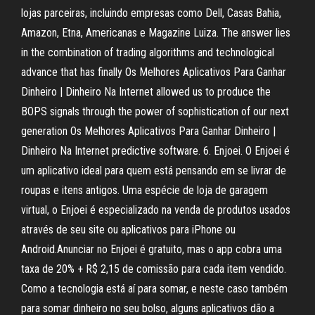
lojas parceiras, incluindo empresas como Dell, Casas Bahia,
Amazon, Etna, Americanas e Magazine Luiza. The answer lies
in the combination of trading algorithms and technological
advance that has finally Os Melhores Aplicativos Para Ganhar
Dinheiro | Dinheiro Na Internet allowed us to produce the
BOPS signals through the power of sophistication of our next
generation Os Melhores Aplicativos Para Ganhar Dinheiro |
Dinheiro Na Internet predictive software. 6. Enjoei. O Enjoei é
um aplicativo ideal para quem está pensando em se livrar de
roupas e itens antigos. Uma espécie de loja de garagem
virtual, o Enjoei é especializado na venda de produtos usados
através de seu site ou aplicativos para iPhone ou
Android.Anunciar no Enjoei é gratuito, mas o app cobra uma
taxa de 20% + R$ 2,15 de comissão para cada item vendido.
Como a tecnologia está aí para somar, e neste caso também
para somar dinheiro no seu bolso, alguns aplicativos dão a