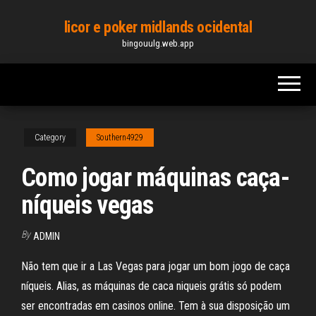
Skip
licor e poker midlands ocidental
to
bingouulg.web.app
the
content
Category
Southern4929
Como jogar máquinas caça-
níqueis vegas
By
ADMIN
Não tem que ir a Las Vegas para jogar um bom jogo de caça
níqueis. Alias, as máquinas de caca niqueis grátis só podem
ser encontradas em casinos online. Tem à sua disposição um