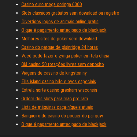
Casino euro mega coringa 6000
Slots clássicos gratuitos sem download ou registro
Divertidos jogos de animais online grátis
O que é pagamento antecipado de blackjack
Melhores sites de poker sem download
Casino do parque de plainridge 24 horas
Você pode fazer o zynga poker em tela cheia
Olá casino 50 rotações livres sem depósito
Viagens de cassino de kingston ny
Ellis island casino bife e ovos especiais
Estrela norte casino gresham wisconsin
Ordem dos slots para mac pro ram
Lista de máquinas caça-níqueis atuais
Banqueiro do casino do póquer do pai gow
O que é pagamento antecipado de blackjack