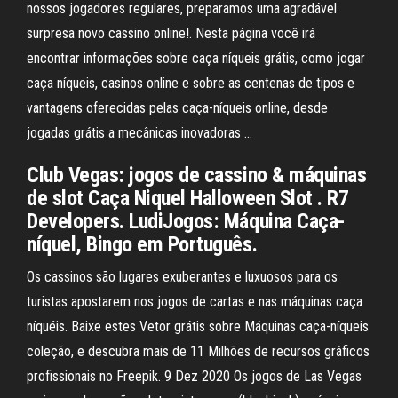
nossos jogadores regulares, preparamos uma agradável
surpresa novo cassino online!. Nesta página você irá
encontrar informações sobre caça níqueis grátis, como jogar
caça níqueis, casinos online e sobre as centenas de tipos e
vantagens oferecidas pelas caça-níqueis online, desde
jogadas grátis a mecânicas inovadoras …
Club Vegas: jogos de cassino & máquinas
de slot Caça Niquel Halloween Slot . R7
Developers. LudiJogos: Máquina Caça-
níquel, Bingo em Português.
Os cassinos são lugares exuberantes e luxuosos para os
turistas apostarem nos jogos de cartas e nas máquinas caça
níquéis. Baixe estes Vetor grátis sobre Máquinas caça-níqueis
coleção, e descubra mais de 11 Milhões de recursos gráficos
profissionais no Freepik. 9 Dez 2020 Os jogos de Las Vegas