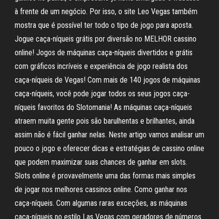
à frente de um negócio. Por isso, o site Leo Vegas também
mostra que é possível ter todo o tipo de jogo para aposta.
Jogue caça-níqueis grátis por diversão no MELHOR cassino
online! Jogos de máquinas caça-níqueis divertidos e grátis
com gráficos incríveis e experiência de jogo realista dos
caça-níqueis de Vegas! Com mais de 140 jogos de máquinas
caça-níqueis, você pode jogar todos os seus jogos caça-
níqueis favoritos do Slotomania! As máquinas caça-níqueis
atraem muita gente pois são barulhentas e brilhantes, ainda
assim não é fácil ganhar nelas. Neste artigo vamos analisar um
pouco o jogo e oferecer dicas e estratégias de cassino online
que podem maximizar suas chances de ganhar em slots.
Slots online é provavelmente uma das formas mais simples
de jogar nos melhores cassinos online. Como ganhar nos
caça-níqueis. Com algumas raras exceções, as máquinas
caça-níqueis no estilo Las Vegas com geradores de números