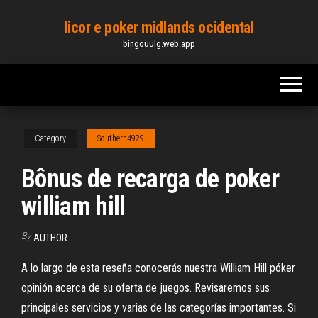
Skip
licor e poker midlands ocidental
to
bingouulg.web.app
the
content
Category
Southern4929
Bônus de recarga de poker
william hill
By
AUTHOR
A lo largo de esta reseña conocerás nuestra William Hill póker
opinión acerca de su oferta de juegos. Revisaremos sus
principales servicios y varias de las categorías importantes. Si