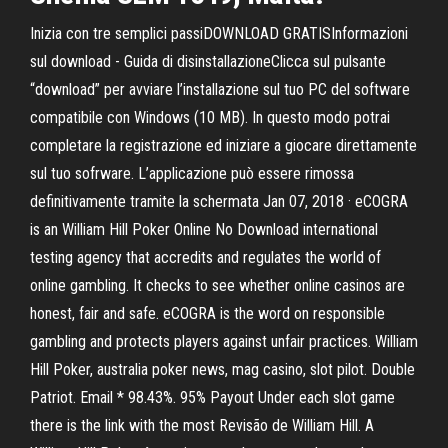
Inizia con tre semplici passiDOWNLOAD GRATISInformazioni
sul download - Guida di disinstallazioneClicca sul pulsante
“download” per avviare l’installazione sul tuo PC del software
compatibile con Windows (10 MB). In questo modo potrai
completare la registrazione ed iniziare a giocare direttamente
sul tuo sofrware. L’applicazione può essere rimossa
definitivamente tramite la schermata Jan 07, 2018 · eCOGRA
is an William Hill Poker Online No Download international
testing agency that accredits and regulates the world of
online gambling. It checks to see whether online casinos are
honest, fair and safe. eCOGRA is the word on responsible
gambling and protects players against unfair practices. William
Hill Poker, australia poker news, mag casino, slot pilot. Double
Patriot. Email * 98.43%. 95% Payout Under each slot game
there is the link with the most Revisão de William Hill. A