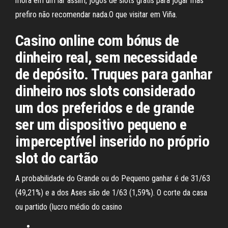
mora em um lar assim, jogos de slots grátis para jogar mas
prefiro não recomendar nada.O que visitar em Viña.
Casino online com bónus de
dinheiro real, sem necessidade
de depósito. Truques para ganhar
dinheiro nos slots considerado
um dos preferidos e de grande
ser um dispositivo pequeno e
imperceptível inserido no próprio
slot do cartão
A probabilidade do Grande ou do Pequeno ganhar é de 31/63
(49,21%) e a dos Ases são de 1/63 (1,59%). O corte da casa
ou partido (lucro médio do casino