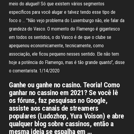
meio do aluguel! Só que existem vários segmentos
específicos para você alugar e talvez tendo esse tipo de
foco o … "Não vejo problema do Luxemburgo não, ele falar da
grandeza do Vasco. O momento do Flamengo é gigantesco
em todos os sentidos, o do Vasco é de que o clube se
apequenou economicamente, tecnicamente, como
associação, ele ficou pequeno nesses sentido. Ele não tem
hoje a potência do Flamengo, mas é tão grande quanto", disse
o comentarista. 1/14/2020
Ganhe ou ganhe no casino. Teoria! Como
ganhar no cassino em 2021? Se você lê
os fóruns, faz pesquisas no Google,
assiste aos canais de streamers
populares (Ludozhop, Yura Voison) e abre
qualquer blog sobre cassinos, então a
mesma ideia se espalha em …