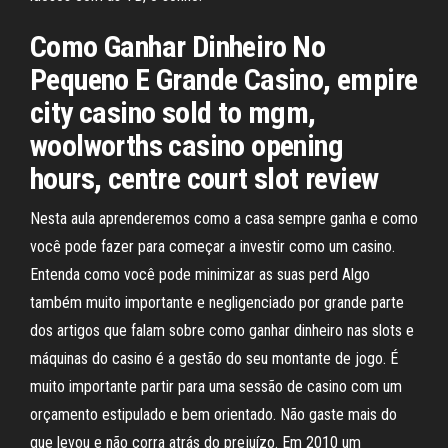
Como Ganhar Dinheiro No
Pequeno E Grande Casino, empire
city casino sold to mgm,
woolworths casino opening
hours, centre court slot review
Nesta aula aprenderemos como a casa sempre ganha e como
você pode fazer para começar a investir como um casino.
Entenda como você pode minimizar as suas perd Algo
também muito importante e negligenciado por grande parte
dos artigos que falam sobre como ganhar dinheiro nas slots e
máquinas do casino é a gestão do seu montante de jogo. É
muito importante partir para uma sessão de casino com um
orçamento estipulado e bem orientado. Não gaste mais do
que levou e não corra atrás do prejuízo. Em 2010 um