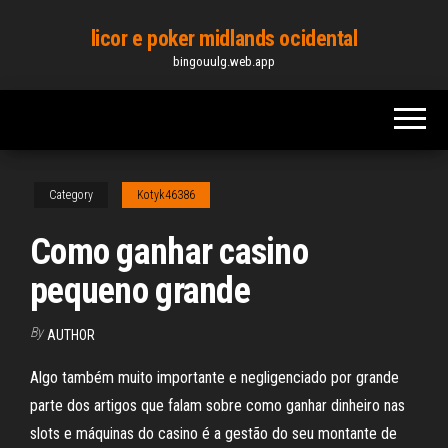
Skip
licor e poker midlands ocidental
to
bingouulg.web.app
the
content
Category
Kotyk46386
Como ganhar casino
pequeno grande
By
AUTHOR
Algo também muito importante e negligenciado por grande
parte dos artigos que falam sobre como ganhar dinheiro nas
slots e máquinas do casino é a gestão do seu montante de