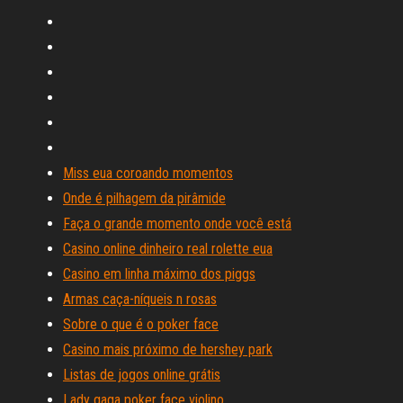
Miss eua coroando momentos
Onde é pilhagem da pirâmide
Faça o grande momento onde você está
Casino online dinheiro real rolette eua
Casino em linha máximo dos piggs
Armas caça-níqueis n rosas
Sobre o que é o poker face
Casino mais próximo de hershey park
Listas de jogos online grátis
Lady gaga poker face violino