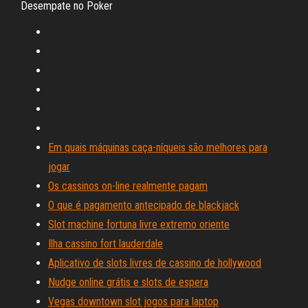
Desempate no Poker
Em quais máquinas caça-níqueis são melhores para
jogar
Os cassinos on-line realmente pagam
O que é pagamento antecipado de blackjack
Slot machine fortuna livre extremo oriente
Ilha cassino fort lauderdale
Aplicativo de slots livres de cassino de hollywood
Nudge online grátis e slots de espera
Vegas downtown slot jogos para laptop