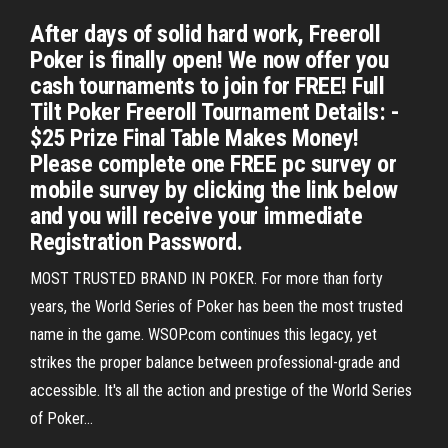
After days of solid hard work, Freeroll
Poker is finally open! We now offer you
cash tournaments to join for FREE! Full
Tilt Poker Freeroll Tournament Details: -
$25 Prize Final Table Makes Money!
Please complete one FREE pc survey or
mobile survey by clicking the link below
and you will receive your immediate
Registration Password.
MOST TRUSTED BRAND IN POKER. For more than forty
years, the World Series of Poker has been the most trusted
name in the game. WSOP.com continues this legacy, yet
strikes the proper balance between professional-grade and
accessible. It's all the action and prestige of the World Series
of Poker…