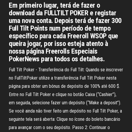
Em primeiro lugar, terá de fazer o
download da FULLTILT POKER e registar
uma nova conta. Depois terá de fazer 300
Full Tilt Points num período de tempo
específico para cada Freeroll WSOP que
queira jogar, por isso esteja atento à
nossa página Freerolls Especiais
PokerNews para todos os detalhes.
Full Tilt Poker - Transferência do Full Tilt: Quando se inscrever
no FullTiltPoker utilize a transferência Full Tilt Poker nesta
página para obter um bónus de depósito de 100% até 600 $.
Entre no Full Tilt Poker e clique no botão Caixa (“Cashier”),
em seguida, selecione fazer um depósito (“Make a deposit”).
Se você ainda não tiver feito um depósito no Full Tilt Poker, a
seguinte tela será aberta: Clique no ícone do boleto bancário
para avançar com o seu depósito. Passo 2: Continuar o