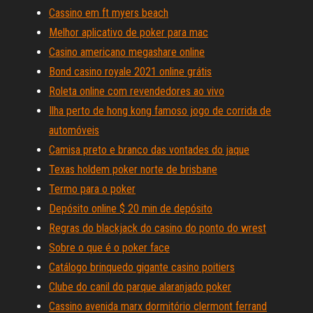
Cassino em ft myers beach
Melhor aplicativo de poker para mac
Casino americano megashare online
Bond casino royale 2021 online grátis
Roleta online com revendedores ao vivo
Ilha perto de hong kong famoso jogo de corrida de
automóveis
Camisa preto e branco das vontades do jaque
Texas holdem poker norte de brisbane
Termo para o poker
Depósito online $ 20 min de depósito
Regras do blackjack do casino do ponto do wrest
Sobre o que é o poker face
Catálogo brinquedo gigante casino poitiers
Clube do canil do parque alaranjado poker
Cassino avenida marx dormitório clermont ferrand