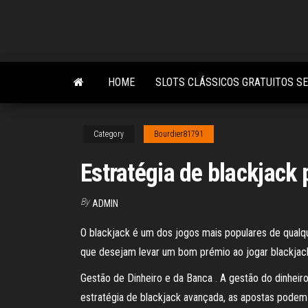
Skip
to
the
content
HOME
SLOTS CLÁSSICOS GRATUITOS S
Category
Bourdier81791
Estratégia de blackjack 
By
ADMIN
O blackjack é um dos jogos mais populares de qualqu
que desejam levar um bom prémio ao jogar blackjack!
Gestão de Dinheiro e da Banca . A gestão do dinheir
estratégia de blackjack avançada, as apostas podem 