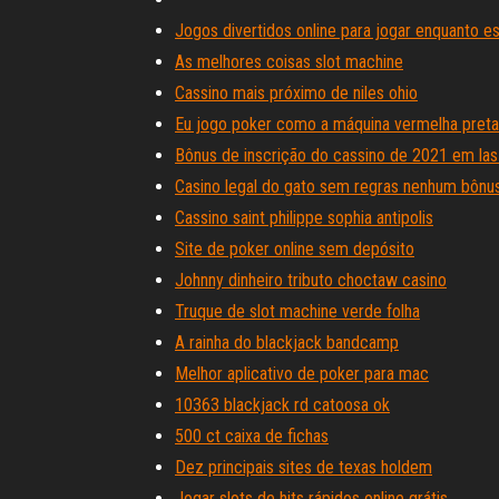
Jogos divertidos online para jogar enquanto e
As melhores coisas slot machine
Cassino mais próximo de niles ohio
Eu jogo poker como a máquina vermelha preta
Bônus de inscrição do cassino de 2021 em la
Casino legal do gato sem regras nenhum bônu
Cassino saint philippe sophia antipolis
Site de poker online sem depósito
Johnny dinheiro tributo choctaw casino
Truque de slot machine verde folha
A rainha do blackjack bandcamp
Melhor aplicativo de poker para mac
10363 blackjack rd catoosa ok
500 ct caixa de fichas
Dez principais sites de texas holdem
Jogar slots de hits rápidos online grátis