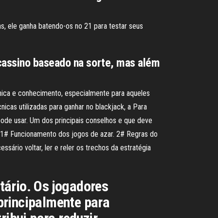
s, ele ganha batendo-os no 21 para testar seus
cassino baseado na sorte, mas além
cnica e conhecimento, especialmente para aqueles
cas utilizadas para ganhar no blackjack, a Para
pode usar. Um dos principais conselhos e que deve
. 1# Funcionamento dos jogos de azar. 2# Regras do
ssário voltar, ler e reler os trechos da estratégia
tário. Os jogadores
principalmente para