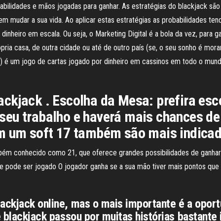
babilidades e mãos jogadas para ganhar. As estratégias do blackjack sã
dem mudar a sua vida. Ao aplicar estas estratégias as probabilidades t
inheiro em escala. Ou seja, o Marketing Digital é a bola da vez, para ga
pria casa, de outra cidade ou até de outro país (se, o seu sonho é morar
21) é um jogo de cartas jogado por dinheiro em cassinos em todo o mun
ackjack . Escolha da Mesa: prefira es
o seu trabalho e haverá mais chances de
m um soft 17 também são mais indicad
bém conhecido como 21, que oferece grandes possibilidades de ganhar.
pode ser jogado O jogador ganha se a sua mão tiver mais pontos que a 
ackjack online, mas o mais importante é a oport
ne blackjack passou por muitas histórias bastante